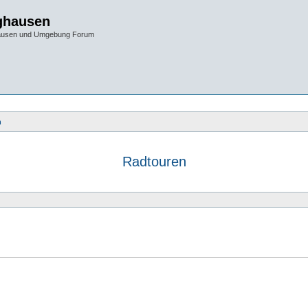
ghausen
hausen und Umgebung Forum
n
Radtouren
e