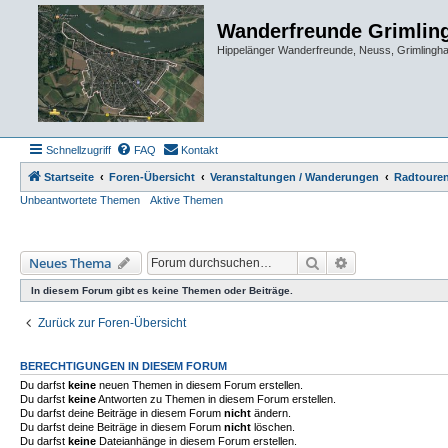
Wanderfreunde Grimlin
Hippelänger Wanderfreunde, Neuss, Grimling
Schnellzugriff
FAQ
Kontakt
Startseite
Foren-Übersicht
Veranstaltungen / Wanderungen
Radtoure
Unbeantwortete Themen
Aktive Themen
Suche
Erweiterte Such
Neues Thema
In diesem Forum gibt es keine Themen oder Beiträge.
Zurück zur Foren-Übersicht
BERECHTIGUNGEN IN DIESEM FORUM
Du darfst
keine
neuen Themen in diesem Forum erstellen.
Du darfst
keine
Antworten zu Themen in diesem Forum erstellen.
Du darfst deine Beiträge in diesem Forum
nicht
ändern.
Du darfst deine Beiträge in diesem Forum
nicht
löschen.
Du darfst
keine
Dateianhänge in diesem Forum erstellen.