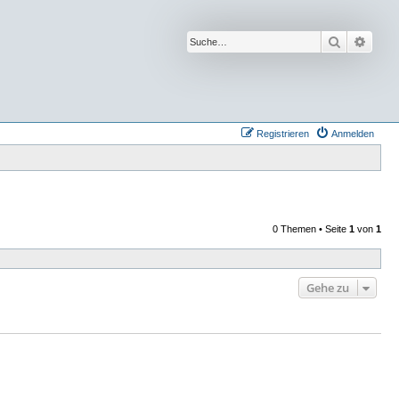
Suche
Erwei
Registrieren
Anmelden
0 Themen • Seite
1
von
1
Gehe zu