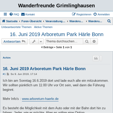
Wanderfreunde Grimlinghausen
FAQ
Kontakt
Registrieren
Anmelden
S
Startseite
Foren-Übersicht
Veranstaltungen / Wanderungen
Wanderungen
Wanderungen bis 5 km
Unbeantwortete Themen
Aktive Themen
u
16. Juni 2019 Arboretum Park Härle Bonn
c
h
Suche
Erweiterte
Antworten
e
4 Beiträge • Seite
1
von
1
Achim
16. Juni 2019 Arboretum Park Härle Bonn
B
#1
So 9. Jun 2019, 17:14
e
i
Ich bin am Sonntag 16.6.2019 dort und lade euch alle ein mitzukommen.
t
Wir sollten pünktlich um 11:00 Uhr vor Ort sein, weil dann die Führung
r
a
beginnt.
g
Mehr Info's :
www.arboretum-haerle.de
Es besteht die Möglichkeit mit dem Auto oder mit der Bahn dort hin zu
fahren. Jeder, wie er möchte. Aber es währe eine Option