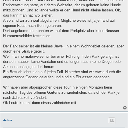
g
Parkverwaltung hatte, auf deren Webseite, darum gebeten keine Hunde
mitzubringen. Und so lange wollte er den Hund nicht alleine lassen. Ok,
das kann man nachvollziehen.
Also sind wir zu zweit abgefahren. Möglicherweise ist ja jemand auf
eigenen Faust nach Bonn gefahren.
Dort angekommen, konnten wir auf dem Parkplatz aber keine Neusser
Nummernschilder feststellen.
Der Park selber ist ein kleines Juwel, in einem Wohngebiet gelegen, aber
durch eine Straße geteilt.
Weil man normalerweise nur bei einer Führung in den Park gelangt, ist
der sehr sauber, keine Vandalen und es lungern auch keine Drogen oder
Alkohol abhängigen dort herum.
Ein Besuch lohnt sich auf jeden Fall. Hinterher sind wir etwas durch die
angrenzende Gegend gelaufen und sind ein Eis essen gegangen.
Wir haben aber abgesprochen diese Tour in einigen Monaten beim
nächsten Tag des offenen Gartens zu wiederholen, da sich der Park je
nach Jahreszeit verändert.
Ok Leute kommt dann etwas zahlreicher mit.
Achim