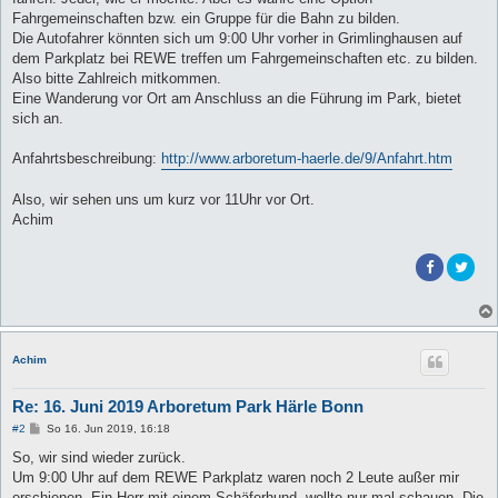
Fahrgemeinschaften bzw. ein Gruppe für die Bahn zu bilden.
Die Autofahrer könnten sich um 9:00 Uhr vorher in Grimlinghausen auf
dem Parkplatz bei REWE treffen um Fahrgemeinschaften etc. zu bilden.
Also bitte Zahlreich mitkommen.
Eine Wanderung vor Ort am Anschluss an die Führung im Park, bietet
sich an.
Anfahrtsbeschreibung:
http://www.arboretum-haerle.de/9/Anfahrt.htm
Also, wir sehen uns um kurz vor 11Uhr vor Ort.
Achim
Achim
Re: 16. Juni 2019 Arboretum Park Härle Bonn
B
#2
So 16. Jun 2019, 16:18
e
i
So, wir sind wieder zurück.
t
Um 9:00 Uhr auf dem REWE Parkplatz waren noch 2 Leute außer mir
r
a
erschienen. Ein Herr mit einem Schäferhund, wollte nur mal schauen. Die