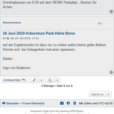
Grimlinghausen um 8:30 auf dem REWE Parkplatz , Bonner Str.
Achim
Shermanencor
16 Juni 2019 Arboretum Park Härle Bonn
B
#4
Mo 28. Okt 2019, 17:41
e
i
auf der Ergebnisseite ist dazu nix zu sehen außer kleine gelbe Balken.
t
Könnte evtl. bei Gelegenheit mal einer reparieren.
r
a
g
Danke
Ingo von Budenum
Antworten
4 Beiträge • Seite
1
von
1
Gehe zu
Startseite
Foren-Übersicht
Alle Zeiten sind
UTC+02:00
Developer Style from the Gaming
GTA Forum
.