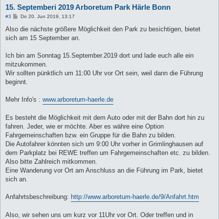
15. Septemberi 2019 Arboretum Park Härle Bonn
B
#3
Do 20. Jun 2019, 13:17
e
i
Also die nächste größere Möglichkeit den Park zu besichtigen, bietet
t
sich am 15 September an.
r
a
g
Ich bin am Sonntag 15.September.2019 dort und lade euch alle ein
mitzukommen.
Wir sollten pünktlich um 11:00 Uhr vor Ort sein, weil dann die Führung
beginnt.
Mehr Info's :
www.arboretum-haerle.de
Es besteht die Möglichkeit mit dem Auto oder mit der Bahn dort hin zu
fahren. Jeder, wie er möchte. Aber es währe eine Option
Fahrgemeinschaften bzw. ein Gruppe für die Bahn zu bilden.
Die Autofahrer könnten sich um 9:00 Uhr vorher in Grimlinghausen auf
dem Parkplatz bei REWE treffen um Fahrgemeinschaften etc. zu bilden.
Also bitte Zahlreich mitkommen.
Eine Wanderung vor Ort am Anschluss an die Führung im Park, bietet
sich an.
Anfahrtsbeschreibung:
http://www.arboretum-haerle.de/9/Anfahrt.htm
Also, wir sehen uns um kurz vor 11Uhr vor Ort. Oder treffen und in