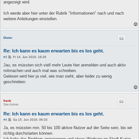
angezeigt wird.
Ich werde aber hier unter der Rubrik "Informationen" nach und nach
weitere Anleitungen einstellen.
Dieter
Re: Ich kann es kaum erwarten bis es los geht.
B
#3
Fr 14. Jun 2019, 18:26
e
i
Jau, es müssten sich viell mehr Leute hier anmelden und auch aktiv
t
mitmachen und auch mal was schreiben.
r
a
Gelesen wird hier ja viel, wie man sieht, aber leider zu wenig
g
geschrieben.
frank
Site Admin
Re: Ich kann es kaum erwarten bis es los geht.
B
#4
Sa 15. Jun 2019, 06:33
e
i
Ja, es müssten min. 50 bis 100 aktive Nutzer auf der Seite sein, bis wir
t
richtig durchstarten können.
r
a
Ich habe das Problem angegangen und etwas Werbung im Stadt Kurier