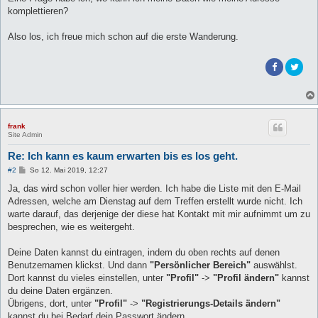
komplettieren?
Also los, ich freue mich schon auf die erste Wanderung.
frank
Site Admin
Re: Ich kann es kaum erwarten bis es los geht.
B
#2
So 12. Mai 2019, 12:27
e
i
Ja, das wird schon voller hier werden. Ich habe die Liste mit den E-Mail
t
Adressen, welche am Dienstag auf dem Treffen erstellt wurde nicht. Ich
r
a
warte darauf, das derjenige der diese hat Kontakt mit mir aufnimmt um zu
g
besprechen, wie es weitergeht.
Deine Daten kannst du eintragen, indem du oben rechts auf denen
Benutzernamen klickst. Und dann
"Persönlicher Bereich"
auswählst.
Dort kannst du vieles einstellen, unter
"Profil"
->
"Profil ändern"
kannst
du deine Daten ergänzen.
Übrigens, dort, unter
"Profil"
->
"Registrierungs-Details ändern"
kannst du bei Bedarf dein Passwort ändern.