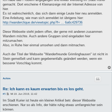
g
gemacht. Dort erscheine 4 Kleinanzeige mit der Internet Adresse von
hier.
Es ist wahrscheinlich, das sich dann einige Leute hier neu anmelden.
Eine Anleitung, wie man sich anmeldet ist übrigens hier:
http://wanderclique.de/viewtopic.php?f= ... 6a6c429736
Diese Webseite steht jedem offen, der gerne mit anderen zusammen
Wandern möchte. Auch andere Gruppen sind eingeladen hier
mitzumachen.
Also, in Ruhe hier einmal umsehen und dann mitmachen.
Auch der Titel der Webseite "Wanderfreunde Grimlinghausen" ist nicht in
Stein gemeißelt und kann gegebenenfalls geändert werden, wenn ein
besserer Vorschlag kommt.
Achim
Re: Ich kann es kaum erwarten bis es los geht.
B
#5
Mi 19. Jun 2019, 11:42
e
i
Im Stadt Kurier ist heute ein kleiner Artikel betr. dieser Webseite
t
erschienen. Nur so als Info, der hätte ruhig etwas umfangreicher sein
r
a
können.
g