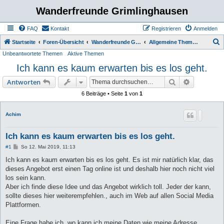
Wanderfreunde Grimlinghausen
FAQ
Kontakt
Registrieren
Anmelden
S
Startseite
Foren-Übersicht
Wanderfreunde Grimmlinghausen
Allgemeine Themen / Diskussionen
Unbeantwortete Themen
Aktive Themen
u
Ich kann es kaum erwarten bis es los geht.
c
h
Suche
Erweiterte
Antworten
e
6 Beiträge • Seite
1
von
1
Achim
Ich kann es kaum erwarten bis es los geht.
B
#1
So 12. Mai 2019, 11:13
e
i
Ich kann es kaum erwarten bis es los geht. Es ist mir natürlich klar, das
t
dieses Angebot erst einen Tag online ist und deshalb hier noch nicht viel
r
a
los sein kann.
g
Aber ich finde diese Idee und das Angebot wirklich toll. Jeder der kann,
sollte dieses hier weiterempfehlen., auch im Web auf allen Social Media
Plattformen.
Eine Frage habe ich, wo kann ich meine Daten wie meine Adresse