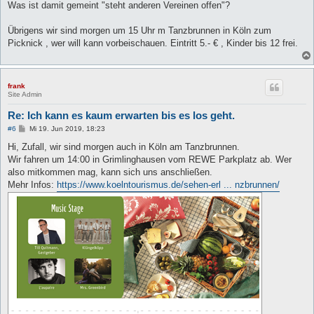
Was ist damit gemeint "steht anderen Vereinen offen"?
Übrigens wir sind morgen um 15 Uhr m Tanzbrunnen in Köln zum
Picknick , wer will kann vorbeischauen. Eintritt 5.- € , Kinder bis 12 frei.
frank
Site Admin
Re: Ich kann es kaum erwarten bis es los geht.
B
#6
Mi 19. Jun 2019, 18:23
e
i
Hi, Zufall, wir sind morgen auch in Köln am Tanzbrunnen.
t
Wir fahren um 14:00 in Grimlinghausen vom REWE Parkplatz ab. Wer
r
a
also mitkommen mag, kann sich uns anschließen.
g
Mehr Infos:
https://www.koelntourismus.de/sehen-erl ... nzbrunnen/