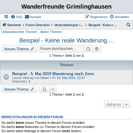
Wanderfreunde Grimlinghausen
FAQ
Kontakt
Registrieren
Anmelden
S
Startseite
Foren-Übersicht
Veranstaltungen / Wanderungen
Beispiel - Keine reale Wanderung....
Unbeantwortete Themen
Aktive Themen
u
Beispiel - Keine reale Wanderung....
c
h
Suche
Erweiterte Suche
Neues Thema
e
1 Thema • Seite
1
von
1
Themen
Beispiel - 5. Mai 2019 Wanderung nach Zons
Letzter Beitrag von
Dieter
«
Fr 10. Mai 2019, 13:37
Antworten:
1
Neues Thema
1 Thema • Seite
1
von
1
Gehe zu
BERECHTIGUNGEN IN DIESEM FORUM
Du darfst
keine
neuen Themen in diesem Forum erstellen.
Du darfst
keine
Antworten zu Themen in diesem Forum erstellen.
Du darfst deine Beiträge in diesem Forum
nicht
ändern.