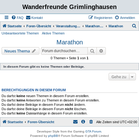
Wanderfreunde Grimlinghausen
FAQ
Kontakt
Registrieren
Anmelden
S
Startseite
Foren-Übersicht
Veranstaltungen / Wanderungen
Marathon / halb Marathon
Marathon
Unbeantwortete Themen
Aktive Themen
u
Marathon
c
h
Suche
Erweiterte Suche
Neues Thema
e
0 Themen • Seite
1
von
1
In diesem Forum gibt es keine Themen oder Beiträge.
Gehe zu
BERECHTIGUNGEN IN DIESEM FORUM
Du darfst
keine
neuen Themen in diesem Forum erstellen.
Du darfst
keine
Antworten zu Themen in diesem Forum erstellen.
Du darfst deine Beiträge in diesem Forum
nicht
ändern.
Du darfst deine Beiträge in diesem Forum
nicht
löschen.
Du darfst
keine
Dateianhänge in diesem Forum erstellen.
Startseite
Foren-Übersicht
Alle Zeiten sind
UTC+02:00
Developer Style from the Gaming
GTA Forum
.
Powered by
phpBB
® Forum Software © phpBB Limited