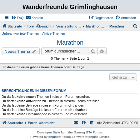
Wanderfreunde Grimlinghausen
FAQ
Kontakt
Registrieren
Anmelden
S
Startseite
Foren-Übersicht
Veranstaltungen / Wanderungen
Marathon / halb Marathon
Marathon
Unbeantwortete Themen
Aktive Themen
u
Marathon
c
h
Suche
Erweiterte Suche
Neues Thema
e
0 Themen • Seite
1
von
1
In diesem Forum gibt es keine Themen oder Beiträge.
Gehe zu
BERECHTIGUNGEN IN DIESEM FORUM
Du darfst
keine
neuen Themen in diesem Forum erstellen.
Du darfst
keine
Antworten zu Themen in diesem Forum erstellen.
Du darfst deine Beiträge in diesem Forum
nicht
ändern.
Du darfst deine Beiträge in diesem Forum
nicht
löschen.
Du darfst
keine
Dateianhänge in diesem Forum erstellen.
Startseite
Foren-Übersicht
Alle Zeiten sind
UTC+02:00
Developer Style from the Gaming
GTA Forum
.
Powered by
phpBB
® Forum Software © phpBB Limited