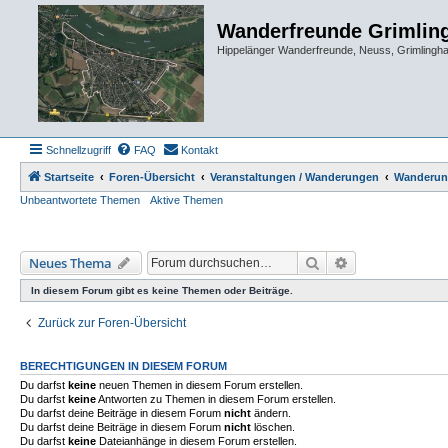
Wanderfreunde Grimlin
Hippelänger Wanderfreunde, Neuss, Grimling
Schnellzugriff
FAQ
Kontakt
Startseite
Foren-Übersicht
Veranstaltungen / Wanderungen
Wanderun
Unbeantwortete Themen
Aktive Themen
Suche
Erweiterte Such
Neues Thema
In diesem Forum gibt es keine Themen oder Beiträge.
Zurück zur Foren-Übersicht
BERECHTIGUNGEN IN DIESEM FORUM
Du darfst
keine
neuen Themen in diesem Forum erstellen.
Du darfst
keine
Antworten zu Themen in diesem Forum erstellen.
Du darfst deine Beiträge in diesem Forum
nicht
ändern.
Du darfst deine Beiträge in diesem Forum
nicht
löschen.
Du darfst
keine
Dateianhänge in diesem Forum erstellen.