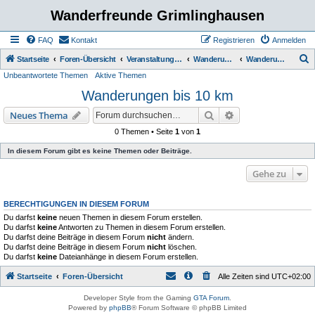
Wanderfreunde Grimlinghausen
FAQ
Kontakt
Registrieren
Anmelden
S
Startseite
Foren-Übersicht
Veranstaltungen / Wanderungen
Wanderungen
Wanderungen bis 10 km
Unbeantwortete Themen
Aktive Themen
u
Wanderungen bis 10 km
c
h
Suche
Erweiterte Suche
Neues Thema
e
0 Themen • Seite
1
von
1
In diesem Forum gibt es keine Themen oder Beiträge.
Gehe zu
BERECHTIGUNGEN IN DIESEM FORUM
Du darfst
keine
neuen Themen in diesem Forum erstellen.
Du darfst
keine
Antworten zu Themen in diesem Forum erstellen.
Du darfst deine Beiträge in diesem Forum
nicht
ändern.
Du darfst deine Beiträge in diesem Forum
nicht
löschen.
Du darfst
keine
Dateianhänge in diesem Forum erstellen.
Startseite
Foren-Übersicht
Alle Zeiten sind
UTC+02:00
Developer Style from the Gaming
GTA Forum
.
Powered by
phpBB
® Forum Software © phpBB Limited