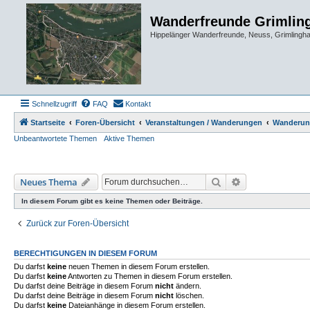
Wanderfreunde Grimlin
Hippelänger Wanderfreunde, Neuss, Grimling
Schnellzugriff
FAQ
Kontakt
Startseite
Foren-Übersicht
Veranstaltungen / Wanderungen
Wanderun
Unbeantwortete Themen
Aktive Themen
Suche
Erweiterte Such
Neues Thema
In diesem Forum gibt es keine Themen oder Beiträge.
Zurück zur Foren-Übersicht
BERECHTIGUNGEN IN DIESEM FORUM
Du darfst
keine
neuen Themen in diesem Forum erstellen.
Du darfst
keine
Antworten zu Themen in diesem Forum erstellen.
Du darfst deine Beiträge in diesem Forum
nicht
ändern.
Du darfst deine Beiträge in diesem Forum
nicht
löschen.
Du darfst
keine
Dateianhänge in diesem Forum erstellen.