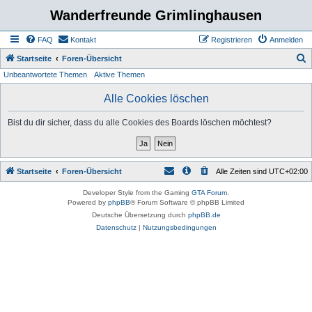
Wanderfreunde Grimlinghausen
FAQ
Kontakt
Registrieren
Anmelden
S
Startseite
Foren-Übersicht
Unbeantwortete Themen
Aktive Themen
u
c
Alle Cookies löschen
h
Bist du dir sicher, dass du alle Cookies des Boards löschen möchtest?
e
Startseite
Foren-Übersicht
Alle Zeiten sind
UTC+02:00
Developer Style from the Gaming
GTA Forum
.
Powered by
phpBB
® Forum Software © phpBB Limited
Deutsche Übersetzung durch
phpBB.de
Datenschutz
|
Nutzungsbedingungen