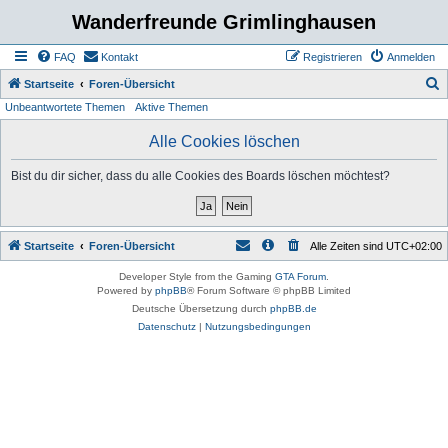
Wanderfreunde Grimlinghausen
FAQ
Kontakt
Registrieren
Anmelden
S
Startseite
Foren-Übersicht
Unbeantwortete Themen
Aktive Themen
u
c
Alle Cookies löschen
h
Bist du dir sicher, dass du alle Cookies des Boards löschen möchtest?
e
Startseite
Foren-Übersicht
Alle Zeiten sind
UTC+02:00
Developer Style from the Gaming
GTA Forum
.
Powered by
phpBB
® Forum Software © phpBB Limited
Deutsche Übersetzung durch
phpBB.de
Datenschutz
|
Nutzungsbedingungen