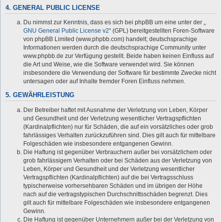
4. GENERAL PUBLIC LICENSE
Du nimmst zur Kenntnis, dass es sich bei phpBB um eine unter der „
GNU General Public License v2
“ (GPL) bereitgestellten Foren-Software
von phpBB Limited (www.phpbb.com) handelt; deutschsprachige
Informationen werden durch die deutschsprachige Community unter
www.phpbb.de zur Verfügung gestellt. Beide haben keinen Einfluss auf
die Art und Weise, wie die Software verwendet wird. Sie können
insbesondere die Verwendung der Software für bestimmte Zwecke nicht
untersagen oder auf Inhalte fremder Foren Einfluss nehmen.
5. GEWÄHRLEISTUNG
Der Betreiber haftet mit Ausnahme der Verletzung von Leben, Körper
und Gesundheit und der Verletzung wesentlicher Vertragspflichten
(Kardinalpflichten) nur für Schäden, die auf ein vorsätzliches oder grob
fahrlässiges Verhalten zurückzuführen sind. Dies gilt auch für mittelbare
Folgeschäden wie insbesondere entgangenen Gewinn.
Die Haftung ist gegenüber Verbrauchern außer bei vorsätzlichem oder
grob fahrlässigem Verhalten oder bei Schäden aus der Verletzung von
Leben, Körper und Gesundheit und der Verletzung wesentlicher
Vertragspflichten (Kardinalpflichten) auf die bei Vertragsschluss
typischerweise vorhersehbaren Schäden und im übrigen der Höhe
nach auf die vertragstypischen Durchschnittsschäden begrenzt. Dies
gilt auch für mittelbare Folgeschäden wie insbesondere entgangenen
Gewinn.
Die Haftung ist gegenüber Unternehmern außer bei der Verletzung von