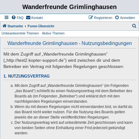
Wanderfreunde Grimlinghausen
FAQ
Kontakt
Registrieren
Anmelden
S
Startseite
Foren-Übersicht
Unbeantwortete Themen
Aktive Themen
u
c
Wanderfreunde Grimlinghausen - Nutzungsbedingungen
h
Mit dem Zugriff auf „Wanderfreunde Grimlinghausen“
e
(„http://test2.kopter-support.de“) wird zwischen dir und dem
Betreiber ein Vertrag mit folgenden Regelungen geschlossen:
1. NUTZUNGSVERTRAG
Mit dem Zugriff auf „Wanderfreunde Grimlinghausen“ (im Folgenden
„das Board“) schließt du einen Nutzungsvertrag mit dem Betreiber des
Boards ab (im Folgenden „Betreiber“) und erklärst dich mit den
nachfolgenden Regelungen einverstanden.
Wenn du mit diesen Regelungen nicht einverstanden bist, so darfst du
das Board nicht weiter nutzen. Für die Nutzung des Boards gelten
jeweils die an dieser Stelle veröffentlichten Regelungen.
Der Nutzungsvertrag wird auf unbestimmte Zeit geschlossen und kann
von beiden Seiten ohne Einhaltung einer Frist jederzeit gekündigt
werden.