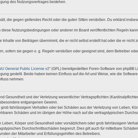
digung des Nutzungsvertrages bestehen.
nthält, die gegen geltendes Recht oder die guten Sitten verstoßen. Du erklärst insb
n diese Nutzungsbedingungen oder anderer im Board veröffentlichten Regeln kann
 Inhalte von Beiträgen übernimmt, die er nicht selbst erstellt hat oder die er nich
rn, sofern sie gegen o. g. Regeln verstoßen oder geeignet sind, dem Betreiber od
U General Public License v2
“ (GPL) bereitgestellten Foren-Software von phpBB 
ng gestellt. Beide haben keinen Einfluss auf die Art und Weise, wie die Softwar
nfluss nehmen.
d Gesundheit und der Verletzung wesentlicher Vertragspflichten (Kardinalpflichten)
e insbesondere entgangenen Gewinn.
 grob fahrlässigem Verhalten oder bei Schäden aus der Verletzung von Leben, Kör
rsehbaren Schäden und im übrigen der Höhe nach auf die vertragstypischen Durchsc
 Leben, Körper und Gesundheit oder vorsätzlichem oder grob fahrlässigem Verhalte
gstypischen Durchschnittsschäden begrenzt. Dies gilt auch für mittelbare Schäd
sten der Mitarbeiter und Erfüllungsgehilfen des Betreibers.