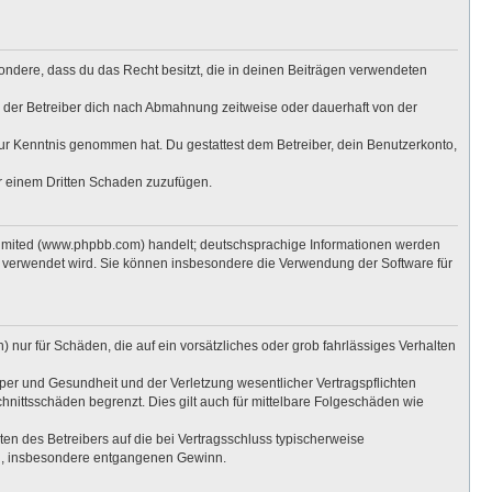
esondere, dass du das Recht besitzt, die in deinen Beiträgen verwendeten
 der Betreiber dich nach Abmahnung zeitweise oder dauerhaft von der
t zur Kenntnis genommen hat. Du gestattest dem Betreiber, dein Benutzerkonto,
er einem Dritten Schaden zuzufügen.
Limited (www.phpbb.com) handelt; deutschsprachige Informationen werden
e verwendet wird. Sie können insbesondere die Verwendung der Software für
 nur für Schäden, die auf ein vorsätzliches oder grob fahrlässiges Verhalten
per und Gesundheit und der Verletzung wesentlicher Vertragspflichten
hnittsschäden begrenzt. Dies gilt auch für mittelbare Folgeschäden wie
n des Betreibers auf die bei Vertragsschluss typischerweise
en, insbesondere entgangenen Gewinn.