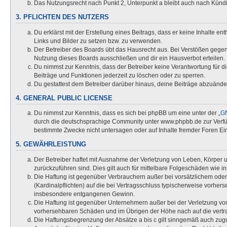
Das Nutzungsrecht nach Punkt 2, Unterpunkt a bleibt auch nach Kün
3. PFLICHTEN DES NUTZERS
Du erklärst mit der Erstellung eines Beitrags, dass er keine Inhalte e
Links und Bilder zu setzen bzw. zu verwenden.
Der Betreiber des Boards übt das Hausrecht aus. Bei Verstößen gege
Nutzung dieses Boards ausschließen und dir ein Hausverbot erteilen.
Du nimmst zur Kenntnis, dass der Betreiber keine Verantwortung für die
Beiträge und Funktionen jederzeit zu löschen oder zu sperren.
Du gestattest dem Betreiber darüber hinaus, deine Beiträge abzuände
4. GENERAL PUBLIC LICENSE
Du nimmst zur Kenntnis, dass es sich bei phpBB um eine unter der „
GN
durch die deutschsprachige Community unter www.phpbb.de zur Verfügu
bestimmte Zwecke nicht untersagen oder auf Inhalte fremder Foren Ei
5. GEWÄHRLEISTUNG
Der Betreiber haftet mit Ausnahme der Verletzung von Leben, Körper un
zurückzuführen sind. Dies gilt auch für mittelbare Folgeschäden wi
Die Haftung ist gegenüber Verbrauchern außer bei vorsätzlichem oder
(Kardinalpflichten) auf die bei Vertragsschluss typischerweise vorhe
insbesondere entgangenen Gewinn.
Die Haftung ist gegenüber Unternehmern außer bei der Verletzung von
vorhersehbaren Schäden und im Übrigen der Höhe nach auf die vertra
Die Haftungsbegrenzung der Absätze a bis c gilt sinngemäß auch zugun