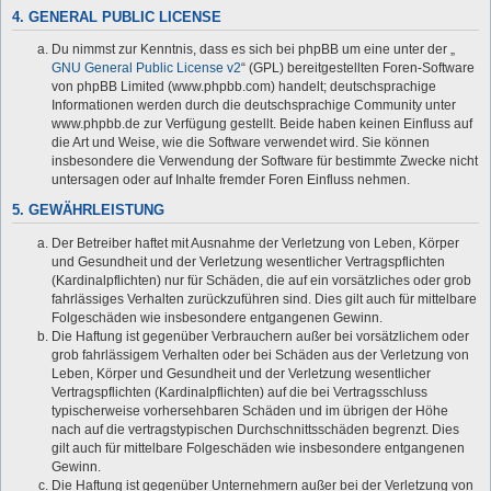
4. GENERAL PUBLIC LICENSE
Du nimmst zur Kenntnis, dass es sich bei phpBB um eine unter der „
GNU General Public License v2
“ (GPL) bereitgestellten Foren-Software
von phpBB Limited (www.phpbb.com) handelt; deutschsprachige
Informationen werden durch die deutschsprachige Community unter
www.phpbb.de zur Verfügung gestellt. Beide haben keinen Einfluss auf
die Art und Weise, wie die Software verwendet wird. Sie können
insbesondere die Verwendung der Software für bestimmte Zwecke nicht
untersagen oder auf Inhalte fremder Foren Einfluss nehmen.
5. GEWÄHRLEISTUNG
Der Betreiber haftet mit Ausnahme der Verletzung von Leben, Körper
und Gesundheit und der Verletzung wesentlicher Vertragspflichten
(Kardinalpflichten) nur für Schäden, die auf ein vorsätzliches oder grob
fahrlässiges Verhalten zurückzuführen sind. Dies gilt auch für mittelbare
Folgeschäden wie insbesondere entgangenen Gewinn.
Die Haftung ist gegenüber Verbrauchern außer bei vorsätzlichem oder
grob fahrlässigem Verhalten oder bei Schäden aus der Verletzung von
Leben, Körper und Gesundheit und der Verletzung wesentlicher
Vertragspflichten (Kardinalpflichten) auf die bei Vertragsschluss
typischerweise vorhersehbaren Schäden und im übrigen der Höhe
nach auf die vertragstypischen Durchschnittsschäden begrenzt. Dies
gilt auch für mittelbare Folgeschäden wie insbesondere entgangenen
Gewinn.
Die Haftung ist gegenüber Unternehmern außer bei der Verletzung von