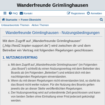
Wanderfreunde Grimlinghausen
FAQ
Kontakt
Registrieren
Anmelden
S
Startseite
Foren-Übersicht
Unbeantwortete Themen
Aktive Themen
u
c
Wanderfreunde Grimlinghausen - Nutzungsbedingungen
h
Mit dem Zugriff auf „Wanderfreunde Grimlinghausen“
e
(„http://test2.kopter-support.de“) wird zwischen dir und dem
Betreiber ein Vertrag mit folgenden Regelungen geschlossen:
1. NUTZUNGSVERTRAG
Mit dem Zugriff auf „Wanderfreunde Grimlinghausen“ (im Folgenden
„das Board“) schließt du einen Nutzungsvertrag mit dem Betreiber des
Boards ab (im Folgenden „Betreiber“) und erklärst dich mit den
nachfolgenden Regelungen einverstanden.
Wenn du mit diesen Regelungen nicht einverstanden bist, so darfst du
das Board nicht weiter nutzen. Für die Nutzung des Boards gelten
jeweils die an dieser Stelle veröffentlichten Regelungen.
Der Nutzungsvertrag wird auf unbestimmte Zeit geschlossen und kann
von beiden Seiten ohne Einhaltung einer Frist jederzeit gekündigt
werden.