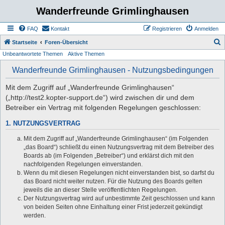
Wanderfreunde Grimlinghausen
FAQ
Kontakt
Registrieren
Anmelden
S
Startseite
Foren-Übersicht
Unbeantwortete Themen
Aktive Themen
u
c
Wanderfreunde Grimlinghausen - Nutzungsbedingungen
h
Mit dem Zugriff auf „Wanderfreunde Grimlinghausen“
e
(„http://test2.kopter-support.de“) wird zwischen dir und dem
Betreiber ein Vertrag mit folgenden Regelungen geschlossen:
1. NUTZUNGSVERTRAG
Mit dem Zugriff auf „Wanderfreunde Grimlinghausen“ (im Folgenden
„das Board“) schließt du einen Nutzungsvertrag mit dem Betreiber des
Boards ab (im Folgenden „Betreiber“) und erklärst dich mit den
nachfolgenden Regelungen einverstanden.
Wenn du mit diesen Regelungen nicht einverstanden bist, so darfst du
das Board nicht weiter nutzen. Für die Nutzung des Boards gelten
jeweils die an dieser Stelle veröffentlichten Regelungen.
Der Nutzungsvertrag wird auf unbestimmte Zeit geschlossen und kann
von beiden Seiten ohne Einhaltung einer Frist jederzeit gekündigt
werden.