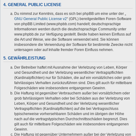
4. GENERAL PUBLIC LICENSE
Du nimmst zur Kenntnis, dass es sich bei phpBB um eine unter der „
GNU General Public License v2
“ (GPL) bereitgestellten Foren-Software
von phpBB Limited (www.phpbb.com) handelt; deutschsprachige
Informationen werden durch die deutschsprachige Community unter
www.phpbb.de zur Verfügung gestellt. Beide haben keinen Einfluss auf
die Art und Weise, wie die Software verwendet wird. Sie können
insbesondere die Verwendung der Software für bestimmte Zwecke nicht
untersagen oder auf Inhalte fremder Foren Einfluss nehmen.
5. GEWÄHRLEISTUNG
Der Betreiber haftet mit Ausnahme der Verletzung von Leben, Körper
und Gesundheit und der Verletzung wesentlicher Vertragspflichten
(Kardinalpflichten) nur für Schäden, die auf ein vorsätzliches oder grob
fahrlässiges Verhalten zurückzuführen sind. Dies gilt auch für mittelbare
Folgeschäden wie insbesondere entgangenen Gewinn.
Die Haftung ist gegenüber Verbrauchern außer bei vorsätzlichem oder
grob fahrlässigem Verhalten oder bei Schäden aus der Verletzung von
Leben, Körper und Gesundheit und der Verletzung wesentlicher
Vertragspflichten (Kardinalpflichten) auf die bei Vertragsschluss
typischerweise vorhersehbaren Schäden und im übrigen der Höhe
nach auf die vertragstypischen Durchschnittsschäden begrenzt. Dies
gilt auch für mittelbare Folgeschäden wie insbesondere entgangenen
Gewinn.
Die Haftung ist gegenüber Unternehmern außer bei der Verletzung von