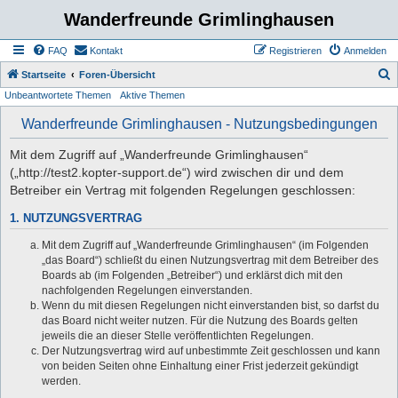
Wanderfreunde Grimlinghausen
FAQ
Kontakt
Registrieren
Anmelden
S
Startseite
Foren-Übersicht
Unbeantwortete Themen
Aktive Themen
u
c
Wanderfreunde Grimlinghausen - Nutzungsbedingungen
h
Mit dem Zugriff auf „Wanderfreunde Grimlinghausen“
e
(„http://test2.kopter-support.de“) wird zwischen dir und dem
Betreiber ein Vertrag mit folgenden Regelungen geschlossen:
1. NUTZUNGSVERTRAG
Mit dem Zugriff auf „Wanderfreunde Grimlinghausen“ (im Folgenden
„das Board“) schließt du einen Nutzungsvertrag mit dem Betreiber des
Boards ab (im Folgenden „Betreiber“) und erklärst dich mit den
nachfolgenden Regelungen einverstanden.
Wenn du mit diesen Regelungen nicht einverstanden bist, so darfst du
das Board nicht weiter nutzen. Für die Nutzung des Boards gelten
jeweils die an dieser Stelle veröffentlichten Regelungen.
Der Nutzungsvertrag wird auf unbestimmte Zeit geschlossen und kann
von beiden Seiten ohne Einhaltung einer Frist jederzeit gekündigt
werden.