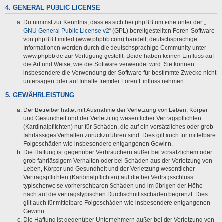
4. GENERAL PUBLIC LICENSE
Du nimmst zur Kenntnis, dass es sich bei phpBB um eine unter der „
GNU General Public License v2
“ (GPL) bereitgestellten Foren-Software
von phpBB Limited (www.phpbb.com) handelt; deutschsprachige
Informationen werden durch die deutschsprachige Community unter
www.phpbb.de zur Verfügung gestellt. Beide haben keinen Einfluss auf
die Art und Weise, wie die Software verwendet wird. Sie können
insbesondere die Verwendung der Software für bestimmte Zwecke nicht
untersagen oder auf Inhalte fremder Foren Einfluss nehmen.
5. GEWÄHRLEISTUNG
Der Betreiber haftet mit Ausnahme der Verletzung von Leben, Körper
und Gesundheit und der Verletzung wesentlicher Vertragspflichten
(Kardinalpflichten) nur für Schäden, die auf ein vorsätzliches oder grob
fahrlässiges Verhalten zurückzuführen sind. Dies gilt auch für mittelbare
Folgeschäden wie insbesondere entgangenen Gewinn.
Die Haftung ist gegenüber Verbrauchern außer bei vorsätzlichem oder
grob fahrlässigem Verhalten oder bei Schäden aus der Verletzung von
Leben, Körper und Gesundheit und der Verletzung wesentlicher
Vertragspflichten (Kardinalpflichten) auf die bei Vertragsschluss
typischerweise vorhersehbaren Schäden und im übrigen der Höhe
nach auf die vertragstypischen Durchschnittsschäden begrenzt. Dies
gilt auch für mittelbare Folgeschäden wie insbesondere entgangenen
Gewinn.
Die Haftung ist gegenüber Unternehmern außer bei der Verletzung von