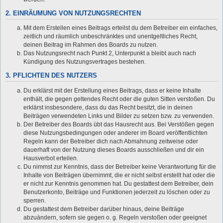
2. EINRÄUMUNG VON NUTZUNGSRECHTEN
Mit dem Erstellen eines Beitrags erteilst du dem Betreiber ein einfaches,
zeitlich und räumlich unbeschränktes und unentgeltliches Recht,
deinen Beitrag im Rahmen des Boards zu nutzen.
Das Nutzungsrecht nach Punkt 2, Unterpunkt a bleibt auch nach
Kündigung des Nutzungsvertrages bestehen.
3. PFLICHTEN DES NUTZERS
Du erklärst mit der Erstellung eines Beitrags, dass er keine Inhalte
enthält, die gegen geltendes Recht oder die guten Sitten verstoßen. Du
erklärst insbesondere, dass du das Recht besitzt, die in deinen
Beiträgen verwendeten Links und Bilder zu setzen bzw. zu verwenden.
Der Betreiber des Boards übt das Hausrecht aus. Bei Verstößen gegen
diese Nutzungsbedingungen oder anderer im Board veröffentlichten
Regeln kann der Betreiber dich nach Abmahnung zeitweise oder
dauerhaft von der Nutzung dieses Boards ausschließen und dir ein
Hausverbot erteilen.
Du nimmst zur Kenntnis, dass der Betreiber keine Verantwortung für die
Inhalte von Beiträgen übernimmt, die er nicht selbst erstellt hat oder die
er nicht zur Kenntnis genommen hat. Du gestattest dem Betreiber, dein
Benutzerkonto, Beiträge und Funktionen jederzeit zu löschen oder zu
sperren.
Du gestattest dem Betreiber darüber hinaus, deine Beiträge
abzuändern, sofern sie gegen o. g. Regeln verstoßen oder geeignet