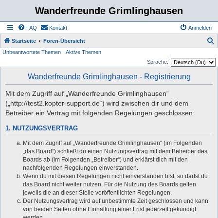
Wanderfreunde Grimlinghausen
FAQ
Kontakt
Anmelden
S
Startseite
Foren-Übersicht
Unbeantwortete Themen
Aktive Themen
u
Sprache:
c
Wanderfreunde Grimlinghausen - Registrierung
h
e
Mit dem Zugriff auf „Wanderfreunde Grimlinghausen“
(„http://test2.kopter-support.de“) wird zwischen dir und dem
Betreiber ein Vertrag mit folgenden Regelungen geschlossen:
1. NUTZUNGSVERTRAG
Mit dem Zugriff auf „Wanderfreunde Grimlinghausen“ (im Folgenden
„das Board“) schließt du einen Nutzungsvertrag mit dem Betreiber des
Boards ab (im Folgenden „Betreiber“) und erklärst dich mit den
nachfolgenden Regelungen einverstanden.
Wenn du mit diesen Regelungen nicht einverstanden bist, so darfst du
das Board nicht weiter nutzen. Für die Nutzung des Boards gelten
jeweils die an dieser Stelle veröffentlichten Regelungen.
Der Nutzungsvertrag wird auf unbestimmte Zeit geschlossen und kann
von beiden Seiten ohne Einhaltung einer Frist jederzeit gekündigt
werden.