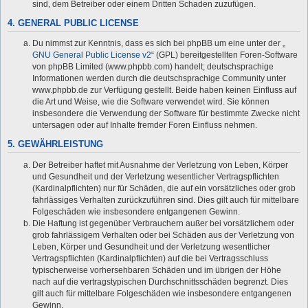
sind, dem Betreiber oder einem Dritten Schaden zuzufügen.
4. GENERAL PUBLIC LICENSE
Du nimmst zur Kenntnis, dass es sich bei phpBB um eine unter der „
GNU General Public License v2
“ (GPL) bereitgestellten Foren-Software
von phpBB Limited (www.phpbb.com) handelt; deutschsprachige
Informationen werden durch die deutschsprachige Community unter
www.phpbb.de zur Verfügung gestellt. Beide haben keinen Einfluss auf
die Art und Weise, wie die Software verwendet wird. Sie können
insbesondere die Verwendung der Software für bestimmte Zwecke nicht
untersagen oder auf Inhalte fremder Foren Einfluss nehmen.
5. GEWÄHRLEISTUNG
Der Betreiber haftet mit Ausnahme der Verletzung von Leben, Körper
und Gesundheit und der Verletzung wesentlicher Vertragspflichten
(Kardinalpflichten) nur für Schäden, die auf ein vorsätzliches oder grob
fahrlässiges Verhalten zurückzuführen sind. Dies gilt auch für mittelbare
Folgeschäden wie insbesondere entgangenen Gewinn.
Die Haftung ist gegenüber Verbrauchern außer bei vorsätzlichem oder
grob fahrlässigem Verhalten oder bei Schäden aus der Verletzung von
Leben, Körper und Gesundheit und der Verletzung wesentlicher
Vertragspflichten (Kardinalpflichten) auf die bei Vertragsschluss
typischerweise vorhersehbaren Schäden und im übrigen der Höhe
nach auf die vertragstypischen Durchschnittsschäden begrenzt. Dies
gilt auch für mittelbare Folgeschäden wie insbesondere entgangenen
Gewinn.