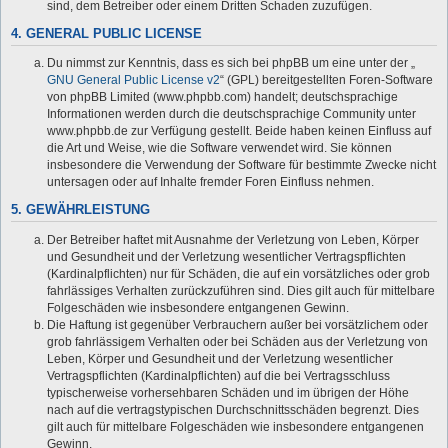
sind, dem Betreiber oder einem Dritten Schaden zuzufügen.
4. GENERAL PUBLIC LICENSE
Du nimmst zur Kenntnis, dass es sich bei phpBB um eine unter der „
GNU General Public License v2
“ (GPL) bereitgestellten Foren-Software
von phpBB Limited (www.phpbb.com) handelt; deutschsprachige
Informationen werden durch die deutschsprachige Community unter
www.phpbb.de zur Verfügung gestellt. Beide haben keinen Einfluss auf
die Art und Weise, wie die Software verwendet wird. Sie können
insbesondere die Verwendung der Software für bestimmte Zwecke nicht
untersagen oder auf Inhalte fremder Foren Einfluss nehmen.
5. GEWÄHRLEISTUNG
Der Betreiber haftet mit Ausnahme der Verletzung von Leben, Körper
und Gesundheit und der Verletzung wesentlicher Vertragspflichten
(Kardinalpflichten) nur für Schäden, die auf ein vorsätzliches oder grob
fahrlässiges Verhalten zurückzuführen sind. Dies gilt auch für mittelbare
Folgeschäden wie insbesondere entgangenen Gewinn.
Die Haftung ist gegenüber Verbrauchern außer bei vorsätzlichem oder
grob fahrlässigem Verhalten oder bei Schäden aus der Verletzung von
Leben, Körper und Gesundheit und der Verletzung wesentlicher
Vertragspflichten (Kardinalpflichten) auf die bei Vertragsschluss
typischerweise vorhersehbaren Schäden und im übrigen der Höhe
nach auf die vertragstypischen Durchschnittsschäden begrenzt. Dies
gilt auch für mittelbare Folgeschäden wie insbesondere entgangenen
Gewinn.