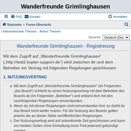
Wanderfreunde Grimlinghausen
FAQ
Kontakt
Anmelden
S
Startseite
Foren-Übersicht
Unbeantwortete Themen
Aktive Themen
u
Sprache:
c
Wanderfreunde Grimlinghausen - Registrierung
h
e
Mit dem Zugriff auf „Wanderfreunde Grimlinghausen“
(„http://test2.kopter-support.de“) wird zwischen dir und dem
Betreiber ein Vertrag mit folgenden Regelungen geschlossen:
1. NUTZUNGSVERTRAG
Mit dem Zugriff auf „Wanderfreunde Grimlinghausen“ (im Folgenden
„das Board“) schließt du einen Nutzungsvertrag mit dem Betreiber des
Boards ab (im Folgenden „Betreiber“) und erklärst dich mit den
nachfolgenden Regelungen einverstanden.
Wenn du mit diesen Regelungen nicht einverstanden bist, so darfst du
das Board nicht weiter nutzen. Für die Nutzung des Boards gelten
jeweils die an dieser Stelle veröffentlichten Regelungen.
Der Nutzungsvertrag wird auf unbestimmte Zeit geschlossen und kann
von beiden Seiten ohne Einhaltung einer Frist jederzeit gekündigt
werden.