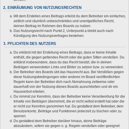
2. EINRÄUMUNG VON NUTZUNGSRECHTEN
Mit dem Erstellen eines Beitrags erteilst du dem Betreiber ein einfaches,
zeitlich und räumlich unbeschränktes und unentgeltliches Recht,
deinen Beitrag im Rahmen des Boards zu nutzen.
Das Nutzungsrecht nach Punkt 2, Unterpunkt a bleibt auch nach
Kündigung des Nutzungsvertrages bestehen.
3. PFLICHTEN DES NUTZERS
Du erklärst mit der Erstellung eines Beitrags, dass er keine Inhalte
enthält, die gegen geltendes Recht oder die guten Sitten verstoßen. Du
erklärst insbesondere, dass du das Recht besitzt, die in deinen
Beiträgen verwendeten Links und Bilder zu setzen bzw. zu verwenden.
Der Betreiber des Boards übt das Hausrecht aus. Bei Verstößen gegen
diese Nutzungsbedingungen oder anderer im Board veröffentlichten
Regeln kann der Betreiber dich nach Abmahnung zeitweise oder
dauerhaft von der Nutzung dieses Boards ausschließen und dir ein
Hausverbot erteilen.
Du nimmst zur Kenntnis, dass der Betreiber keine Verantwortung für die
Inhalte von Beiträgen übernimmt, die er nicht selbst erstellt hat oder die
er nicht zur Kenntnis genommen hat. Du gestattest dem Betreiber, dein
Benutzerkonto, Beiträge und Funktionen jederzeit zu löschen oder zu
sperren.
Du gestattest dem Betreiber darüber hinaus, deine Beiträge
abzuändern, sofern sie gegen o. g. Regeln verstoßen oder geeignet