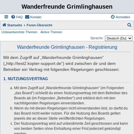
Wanderfreunde Grimlinghausen
FAQ
Kontakt
Anmelden
S
Startseite
Foren-Übersicht
Unbeantwortete Themen
Aktive Themen
u
Sprache:
c
Wanderfreunde Grimlinghausen - Registrierung
h
e
Mit dem Zugriff auf „Wanderfreunde Grimlinghausen“
(„http://test2.kopter-support.de“) wird zwischen dir und dem
Betreiber ein Vertrag mit folgenden Regelungen geschlossen:
1. NUTZUNGSVERTRAG
Mit dem Zugriff auf „Wanderfreunde Grimlinghausen“ (im Folgenden
„das Board“) schließt du einen Nutzungsvertrag mit dem Betreiber des
Boards ab (im Folgenden „Betreiber“) und erklärst dich mit den
nachfolgenden Regelungen einverstanden.
Wenn du mit diesen Regelungen nicht einverstanden bist, so darfst du
das Board nicht weiter nutzen. Für die Nutzung des Boards gelten
jeweils die an dieser Stelle veröffentlichten Regelungen.
Der Nutzungsvertrag wird auf unbestimmte Zeit geschlossen und kann
von beiden Seiten ohne Einhaltung einer Frist jederzeit gekündigt
werden.