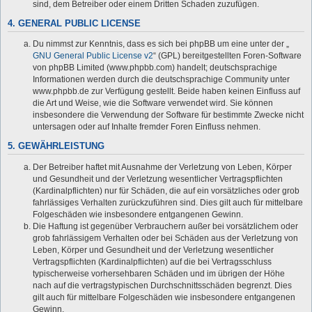
sind, dem Betreiber oder einem Dritten Schaden zuzufügen.
4. GENERAL PUBLIC LICENSE
Du nimmst zur Kenntnis, dass es sich bei phpBB um eine unter der „
GNU General Public License v2
“ (GPL) bereitgestellten Foren-Software
von phpBB Limited (www.phpbb.com) handelt; deutschsprachige
Informationen werden durch die deutschsprachige Community unter
www.phpbb.de zur Verfügung gestellt. Beide haben keinen Einfluss auf
die Art und Weise, wie die Software verwendet wird. Sie können
insbesondere die Verwendung der Software für bestimmte Zwecke nicht
untersagen oder auf Inhalte fremder Foren Einfluss nehmen.
5. GEWÄHRLEISTUNG
Der Betreiber haftet mit Ausnahme der Verletzung von Leben, Körper
und Gesundheit und der Verletzung wesentlicher Vertragspflichten
(Kardinalpflichten) nur für Schäden, die auf ein vorsätzliches oder grob
fahrlässiges Verhalten zurückzuführen sind. Dies gilt auch für mittelbare
Folgeschäden wie insbesondere entgangenen Gewinn.
Die Haftung ist gegenüber Verbrauchern außer bei vorsätzlichem oder
grob fahrlässigem Verhalten oder bei Schäden aus der Verletzung von
Leben, Körper und Gesundheit und der Verletzung wesentlicher
Vertragspflichten (Kardinalpflichten) auf die bei Vertragsschluss
typischerweise vorhersehbaren Schäden und im übrigen der Höhe
nach auf die vertragstypischen Durchschnittsschäden begrenzt. Dies
gilt auch für mittelbare Folgeschäden wie insbesondere entgangenen
Gewinn.