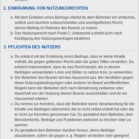
2. EINRÄUMUNG VON NUTZUNGSRECHTEN
Mit dem Erstellen eines Beitrags erteilst du dem Betreiber ein einfaches,
zeitlich und räumlich unbeschränktes und unentgeltliches Recht,
deinen Beitrag im Rahmen des Boards zu nutzen.
Das Nutzungsrecht nach Punkt 2, Unterpunkt a bleibt auch nach
Kündigung des Nutzungsvertrages bestehen.
3. PFLICHTEN DES NUTZERS
Du erklärst mit der Erstellung eines Beitrags, dass er keine Inhalte
enthält, die gegen geltendes Recht oder die guten Sitten verstoßen. Du
erklärst insbesondere, dass du das Recht besitzt, die in deinen
Beiträgen verwendeten Links und Bilder zu setzen bzw. zu verwenden.
Der Betreiber des Boards übt das Hausrecht aus. Bei Verstößen gegen
diese Nutzungsbedingungen oder anderer im Board veröffentlichten
Regeln kann der Betreiber dich nach Abmahnung zeitweise oder
dauerhaft von der Nutzung dieses Boards ausschließen und dir ein
Hausverbot erteilen.
Du nimmst zur Kenntnis, dass der Betreiber keine Verantwortung für die
Inhalte von Beiträgen übernimmt, die er nicht selbst erstellt hat oder die
er nicht zur Kenntnis genommen hat. Du gestattest dem Betreiber, dein
Benutzerkonto, Beiträge und Funktionen jederzeit zu löschen oder zu
sperren.
Du gestattest dem Betreiber darüber hinaus, deine Beiträge
abzuändern, sofern sie gegen o. g. Regeln verstoßen oder geeignet