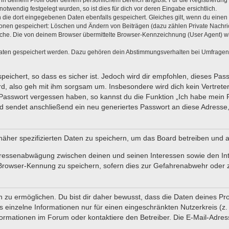
, in deinem Profil oder deinem persönlichem Bereich angibst. Für die Registrieru
twendig festgelegt wurden, so ist dies für dich vor deren Eingabe ersichtlich.
n die dort eingegebenen Daten ebenfalls gespeichert. Gleiches gilt, wenn du einen 
tionen gespeichert: Löschen und Ändern von Beiträgen (dazu zählen Private Nachr
he. Die von deinem Browser übermittelte Browser-Kennzeichnung (User Agent) wird 
Daten gespeichert werden. Dazu gehören dein Abstimmungsverhalten bei Umfragen, d
eichert, so dass es sicher ist. Jedoch wird dir empfohlen, dieses Pas
d, also geh mit ihm sorgsam um. Insbesondere wird dich kein Vertreter
 Passwort vergessen haben, so kannst du die Funktion „Ich habe mein
sendet anschließend ein neu generiertes Passwort an diese Adresse,
näher spezifizierten Daten zu speichern, um das Board betreiben und 
teressenabwägung zwischen deinen und seinen Interessen sowie den In
Browser-Kennung zu speichern, sofern dies zur Gefahrenabwehr oder zu
u ermöglichen. Du bist dir daher bewusst, dass die Daten deines Profils
 einzelne Informationen nur für einen eingeschränkten Nutzerkreis (z. B
mationen im Forum oder kontaktiere den Betreiber. Die E-Mail-Adresse