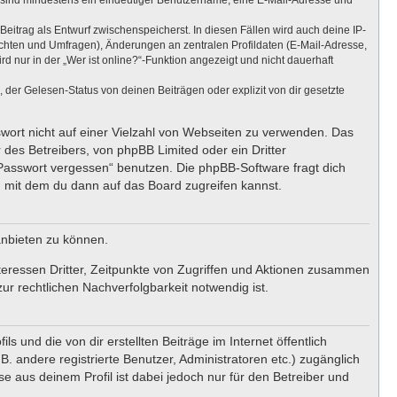
ng sind mindestens ein eindeutiger Benutzername, eine E-Mail-Adresse und
Beitrag als Entwurf zwischenspeicherst. In diesen Fällen wird auch deine IP-
ichten und Umfragen), Änderungen an zentralen Profildaten (E-Mail-Adresse,
nur in der „Wer ist online?“-Funktion angezeigt und nicht dauerhaft
er Gelesen-Status von deinen Beiträgen oder explizit von dir gesetzte
swort nicht auf einer Vielzahl von Webseiten zu verwenden. Das
 des Betreibers, von phpBB Limited oder ein Dritter
 Passwort vergessen“ benutzen. Die phpBB-Software fragt dich
 mit dem du dann auf das Board zugreifen kannst.
anbieten zu können.
teressen Dritter, Zeitpunkte von Zugriffen und Aktionen zusammen
r rechtlichen Nachverfolgbarkeit notwendig ist.
 und die von dir erstellten Beiträge im Internet öffentlich
. andere registrierte Benutzer, Administratoren etc.) zugänglich
 aus deinem Profil ist dabei jedoch nur für den Betreiber und