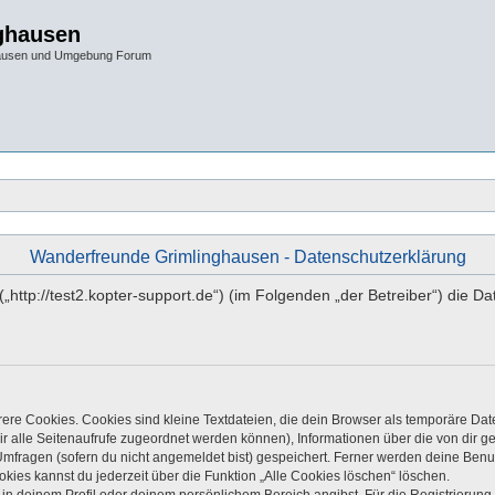
ghausen
hausen und Umgebung Forum
Wanderfreunde Grimlinghausen - Datenschutzerklärung
 („http://test2.kopter-support.de“) (im Folgenden „der Betreiber“) di
re Cookies. Cookies sind kleine Textdateien, die dein Browser als temporäre Dat
 dir alle Seitenaufrufe zugeordnet werden können), Informationen über die von dir 
mfragen (sofern du nicht angemeldet bist) gespeichert. Ferner werden deine Benutz
kies kannst du jederzeit über die Funktion „Alle Cookies löschen“ löschen.