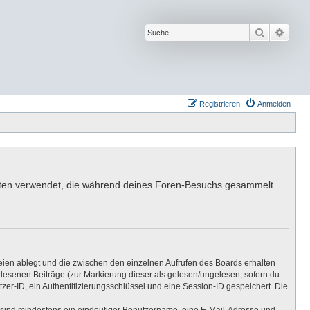
Suche
Erwei
Registrieren
Anmelden
e Daten verwendet, die während deines Foren-Besuchs gesammelt
eien ablegt und die zwischen den einzelnen Aufrufen des Boards erhalten
gelesenen Beiträge (zur Markierung dieser als gelesen/ungelesen; sofern du
er-ID, ein Authentifizierungsschlüssel und eine Session-ID gespeichert. Die