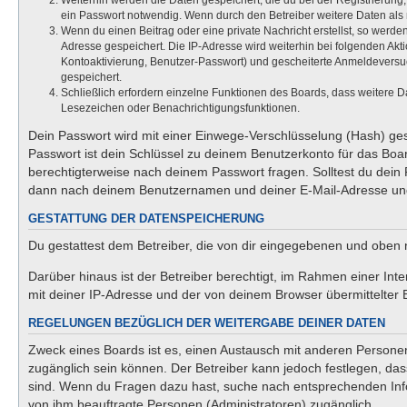
Weiterhin werden die Daten gespeichert, die du bei der Registrierung
ein Passwort notwendig. Wenn durch den Betreiber weitere Daten als no
Wenn du einen Beitrag oder eine private Nachricht erstellst, so werde
Adresse gespeichert. Die IP-Adresse wird weiterhin bei folgenden Ak
Kontoaktivierung, Benutzer-Passwort) und gescheiterte Anmeldeversuc
gespeichert.
Schließlich erfordern einzelne Funktionen des Boards, dass weitere 
Lesezeichen oder Benachrichtigungsfunktionen.
Dein Passwort wird mit einer Einwege-Verschlüsselung (Hash) gesp
Passwort ist dein Schlüssel zu deinem Benutzerkonto für das Boar
berechtigterweise nach deinem Passwort fragen. Solltest du dein
dann nach deinem Benutzernamen und deiner E-Mail-Adresse und 
GESTATTUNG DER DATENSPEICHERUNG
Du gestattest dem Betreiber, die von dir eingegebenen und oben 
Darüber hinaus ist der Betreiber berechtigt, im Rahmen einer In
mit deiner IP-Adresse und der von deinem Browser übermittelter 
REGELUNGEN BEZÜGLICH DER WEITERGABE DEINER DATEN
Zweck eines Boards ist es, einen Austausch mit anderen Personen z
zugänglich sein können. Der Betreiber kann jedoch festlegen, dass
sind. Wenn du Fragen dazu hast, suche nach entsprechenden Infor
von ihm beauftragte Personen (Administratoren) zugänglich.