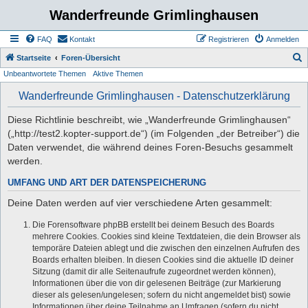
Wanderfreunde Grimlinghausen
FAQ
Kontakt
Registrieren
Anmelden
S
Startseite
Foren-Übersicht
Unbeantwortete Themen
Aktive Themen
u
c
Wanderfreunde Grimlinghausen - Datenschutzerklärung
h
Diese Richtlinie beschreibt, wie „Wanderfreunde Grimlinghausen“
e
(„http://test2.kopter-support.de“) (im Folgenden „der Betreiber“) die
Daten verwendet, die während deines Foren-Besuchs gesammelt
werden.
UMFANG UND ART DER DATENSPEICHERUNG
Deine Daten werden auf vier verschiedene Arten gesammelt:
Die Forensoftware phpBB erstellt bei deinem Besuch des Boards
mehrere Cookies. Cookies sind kleine Textdateien, die dein Browser als
temporäre Dateien ablegt und die zwischen den einzelnen Aufrufen des
Boards erhalten bleiben. In diesen Cookies sind die aktuelle ID deiner
Sitzung (damit dir alle Seitenaufrufe zugeordnet werden können),
Informationen über die von dir gelesenen Beiträge (zur Markierung
dieser als gelesen/ungelesen; sofern du nicht angemeldet bist) sowie
Informationen über deine Teilnahme an Umfragen (sofern du nicht