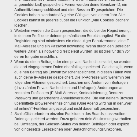
angemeldet bist) gespeichert. Ferner werden deine Benutzer-ID, ein
Authentifizierungsschlüssel und eine Session-ID gespeichert. Die
Cookies haben standardmäßig eine Gültigkeit von einem Jahr. Alle
Cookies kannst du jederzeit über die Funktion „Alle Cookies löschen“
löschen.
Weiterhin werden die Daten gespeichert, die du bei der Registrierung,
in deinem Profil oder deinem persönlichem Bereich angibst. Für die
Registrierung sind mindestens ein eindeutiger Benutzername, eine E-
Mail-Adresse und ein Passwort notwendig. Wenn durch den Betreiber
weitere Daten als notwendig festgelegt wurden, so ist dies für dich vor
deren Eingabe ersichtlich.
Wenn du einen Beitrag oder eine private Nachricht erstellst, so werden
die dort eingegebenen Daten ebenfalls gespeichert. Gleiches gilt, wenn
du einen Beitrag als Entwurf zwischenspeicherst. In diesen Fällen wird
auch deine IP-Adresse gespeichert. Die IP-Adresse wird weiterhin bei
folgenden Aktionen gespeichert: Löschen und Ändern von Beiträgen
(dazu zählen Private Nachrichten und Umfragen), Änderungen an
zentralen Profildaten (E-Mail-Adresse, Kontoaktivierung, Benutzer-
Passwort) und gescheiterte Anmeldeversuche. Die von deinem Browser
übermittelte Browser-Kennzeichnung (User Agent) wird nur in der „Wer
ist online?“-Funktion angezeigt und nicht dauerhaft gespeichert.
Schließlich erfordern einzelne Funktionen des Boards, dass weitere
Daten gespeichert werden. Dazu gehören dein Abstimmungsverhalten
bei Umfragen, der Gelesen-Status von deinen Beiträgen oder explizit
von dir gesetzte Lesezeichen oder Benachrichtigungsfunktionen.