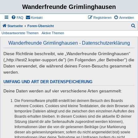
Wanderfreunde Grimlinghausen
FAQ
Kontakt
Registrieren
Anmelden
S
Startseite
Foren-Übersicht
Unbeantwortete Themen
Aktive Themen
u
c
Wanderfreunde Grimlinghausen - Datenschutzerklärung
h
Diese Richtlinie beschreibt, wie „Wanderfreunde Grimlinghausen“
e
(„http://test2.kopter-support.de“) (im Folgenden „der Betreiber“) die
Daten verwendet, die während deines Foren-Besuchs gesammelt
werden.
UMFANG UND ART DER DATENSPEICHERUNG
Deine Daten werden auf vier verschiedene Arten gesammelt:
Die Forensoftware phpBB erstellt bei deinem Besuch des Boards
mehrere Cookies. Cookies sind kleine Textdateien, die dein Browser als
temporäre Dateien ablegt und die zwischen den einzelnen Aufrufen des
Boards erhalten bleiben. In diesen Cookies sind die aktuelle ID deiner
Sitzung (damit dir alle Seitenaufrufe zugeordnet werden können),
Informationen über die von dir gelesenen Beiträge (zur Markierung
dieser als gelesen/ungelesen; sofern du nicht angemeldet bist) sowie
Informationen über deine Teilnahme an Umfragen (sofern du nicht