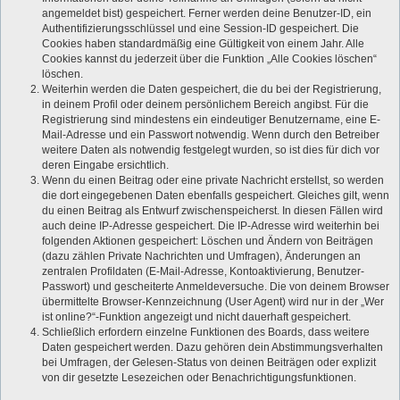
angemeldet bist) gespeichert. Ferner werden deine Benutzer-ID, ein
Authentifizierungsschlüssel und eine Session-ID gespeichert. Die
Cookies haben standardmäßig eine Gültigkeit von einem Jahr. Alle
Cookies kannst du jederzeit über die Funktion „Alle Cookies löschen“
löschen.
Weiterhin werden die Daten gespeichert, die du bei der Registrierung,
in deinem Profil oder deinem persönlichem Bereich angibst. Für die
Registrierung sind mindestens ein eindeutiger Benutzername, eine E-
Mail-Adresse und ein Passwort notwendig. Wenn durch den Betreiber
weitere Daten als notwendig festgelegt wurden, so ist dies für dich vor
deren Eingabe ersichtlich.
Wenn du einen Beitrag oder eine private Nachricht erstellst, so werden
die dort eingegebenen Daten ebenfalls gespeichert. Gleiches gilt, wenn
du einen Beitrag als Entwurf zwischenspeicherst. In diesen Fällen wird
auch deine IP-Adresse gespeichert. Die IP-Adresse wird weiterhin bei
folgenden Aktionen gespeichert: Löschen und Ändern von Beiträgen
(dazu zählen Private Nachrichten und Umfragen), Änderungen an
zentralen Profildaten (E-Mail-Adresse, Kontoaktivierung, Benutzer-
Passwort) und gescheiterte Anmeldeversuche. Die von deinem Browser
übermittelte Browser-Kennzeichnung (User Agent) wird nur in der „Wer
ist online?“-Funktion angezeigt und nicht dauerhaft gespeichert.
Schließlich erfordern einzelne Funktionen des Boards, dass weitere
Daten gespeichert werden. Dazu gehören dein Abstimmungsverhalten
bei Umfragen, der Gelesen-Status von deinen Beiträgen oder explizit
von dir gesetzte Lesezeichen oder Benachrichtigungsfunktionen.