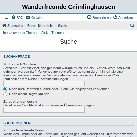
Wanderfreunde Grimlinghausen
FAQ
Kontakt
Registrieren
Anmelden
S
Startseite
Foren-Übersicht
Suche
Unbeantwortete Themen
Aktive Themen
u
Suche
c
h
e
SUCHANFRAGE
Suche nach Wörtern:
Setze ein
+
vor ein Wort, das gefunden werden muss und ein
-
vor ein Wort, das nicht
gefunden werden darf. Verwende mehrere Wörter getrennt durch
|
innerhalb einer
Klammer, wenn nur eines der Wörter gefunden werden muss. Benutze ein * als
Platzhalter für teilweise Übereinstimmungen.
Nach allen Begriffen suchen oder Suche wie angegeben verwenden
Nach einem Begriff suchen
Zu suchender Autor:
Benutze ein * als Platzhalter für teilweise Übereinstimmungen.
SUCHOPTIONEN
Zu durchsuchende Foren:
Wähle das Forum oder die Foren aus, in denen gesucht werden soll. Unterforen werden