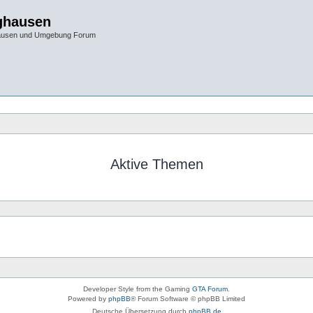
ghausen
hausen und Umgebung Forum
Aktive Themen
Developer Style from the Gaming
GTA Forum
.
Powered by
phpBB
® Forum Software © phpBB Limited
Deutsche Übersetzung durch
phpBB.de