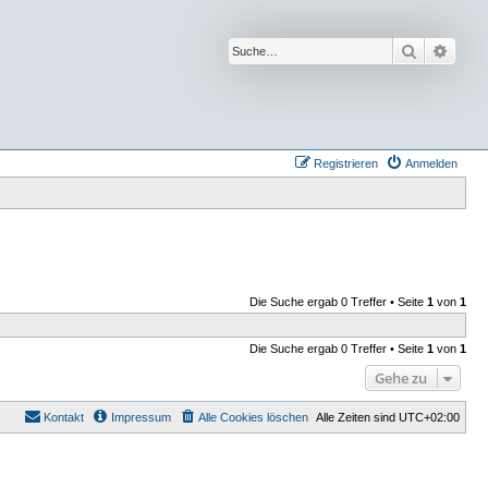
Suche
Erwei
Registrieren
Anmelden
Die Suche ergab 0 Treffer • Seite
1
von
1
Die Suche ergab 0 Treffer • Seite
1
von
1
Gehe zu
Kontakt
Impressum
Alle Cookies löschen
Alle Zeiten sind
UTC+02:00