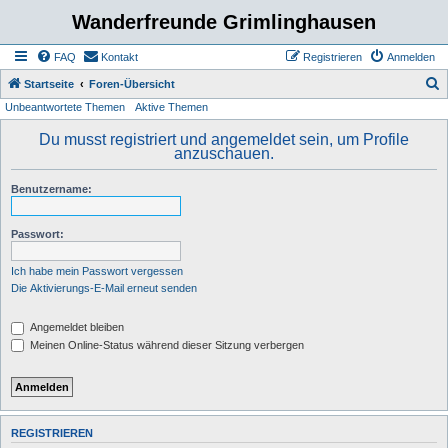
Wanderfreunde Grimlinghausen
FAQ
Kontakt
Registrieren
Anmelden
S
Startseite
Foren-Übersicht
Unbeantwortete Themen
Aktive Themen
u
c
Du musst registriert und angemeldet sein, um Profile
anzuschauen.
h
e
Benutzername:
Passwort:
Ich habe mein Passwort vergessen
Die Aktivierungs-E-Mail erneut senden
Angemeldet bleiben
Meinen Online-Status während dieser Sitzung verbergen
REGISTRIEREN