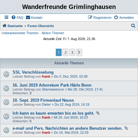
Wanderfreunde Grimlinghausen
FAQ
Kontakt
Registrieren
Anmelden
S
Startseite
Foren-Übersicht
Unbeantwortete Themen
Aktive Themen
u
Aktuelle Zeit: Fr 7. Aug 2026, 21:36
c
h
1
2
3
Nächste
e
Aktuelle Themen
SSL Verschlüsselung
Letzter Beitrag von
frank
«
Do 3. Dez 2020, 02:08
16. Juni 2019 Arboretum Park Härle Bonn
Letzter Beitrag von
Shermanencor
«
Mo 28. Okt 2019, 17:41
Antworten:
3
10. Sept. 2019 Firmenlauf Neuss
Letzter Beitrag von
Dieter
«
Do 22. Aug 2019, 14:19
Ich kann es kaum erwarten bis es los geht.
Letzter Beitrag von
frank
«
Mi 19. Jun 2019, 18:23
Antworten:
5
e-mail und Pers. Nachrichten an andere Benutzer senden.
Letzter Beitrag von
frank
«
Do 16. Mai 2019, 22:29