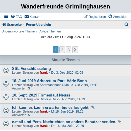
Wanderfreunde Grimlinghausen
FAQ
Kontakt
Registrieren
Anmelden
S
Startseite
Foren-Übersicht
Unbeantwortete Themen
Aktive Themen
u
Aktuelle Zeit: Fr 7. Aug 2026, 11:44
c
h
1
2
3
Nächste
e
Aktuelle Themen
SSL Verschlüsselung
Letzter Beitrag von
frank
«
Do 3. Dez 2020, 02:08
16. Juni 2019 Arboretum Park Härle Bonn
Letzter Beitrag von
Shermanencor
«
Mo 28. Okt 2019, 17:41
Antworten:
3
10. Sept. 2019 Firmenlauf Neuss
Letzter Beitrag von
Dieter
«
Do 22. Aug 2019, 14:19
Ich kann es kaum erwarten bis es los geht.
Letzter Beitrag von
frank
«
Mi 19. Jun 2019, 18:23
Antworten:
5
e-mail und Pers. Nachrichten an andere Benutzer senden.
Letzter Beitrag von
frank
«
Do 16. Mai 2019, 22:29