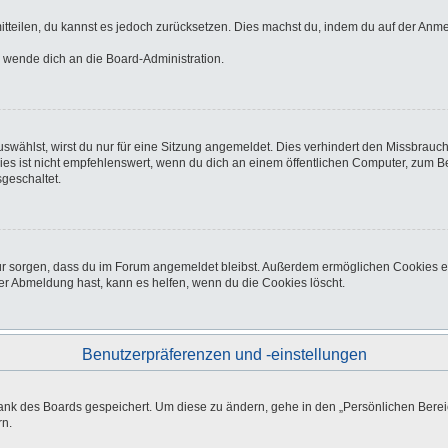
 mitteilen, du kannst es jedoch zurücksetzen. Dies machst du, indem du auf der Anm
o wende dich an die Board-Administration.
wählst, wirst du nur für eine Sitzung angemeldet. Dies verhindert den Missbrauc
ist nicht empfehlenswert, wenn du dich an einem öffentlichen Computer, zum Beisp
geschaltet.
afür sorgen, dass du im Forum angemeldet bleibst. Außerdem ermöglichen Cookies e
er Abmeldung hast, kann es helfen, wenn du die Cookies löscht.
Benutzerpräferenzen und -einstellungen
bank des Boards gespeichert. Um diese zu ändern, gehe in den „Persönlichen Bereic
rn.