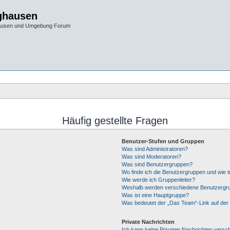
ghausen
hausen und Umgebung Forum
Häufig gestellte Fragen
Benutzer-Stufen und Gruppen
Was sind Administratoren?
Was sind Moderatoren?
Was sind Benutzergruppen?
Wo finde ich die Benutzergruppen und wie tr
Wie werde ich Gruppenleiter?
Weshalb werden verschiedene Benutzergrup
Was ist eine Hauptgruppe?
Was bedeutet der „Das Team“-Link auf der 
Private Nachrichten
Ich kann keine Privaten Nachrichten versc