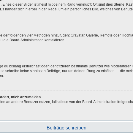
Eines dieser Bilder ist meist mit deinem Rang verknüpft: Oft sind dies Sterne, Kä
Es handelt sich hierbei in der Regel um ein persönliches Bild, welches von Benutze
eine der folgenden vier Methoden hinzufügen: Gravatar, Galerie, Remote oder Hoch
u die Board-Administration kontaktieren.
e du bislang erstellt hast oder identifizieren bestimmte Benutzer wie Moderatore
 Bitte schreibe keine sinnlosen Beiträge, nur um deinen Rang zu erhöhen — die me
en.
fordert, mich anzumelden.
ichten an andere Benutzer nutzen, falls diese von der Board-Administration freig
Beiträge schreiben