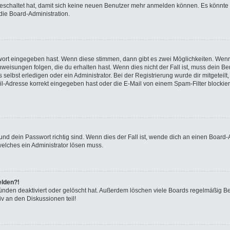
sgeschaltet hat, damit sich keine neuen Benutzer mehr anmelden können. Es könnte
die Board-Administration.
swort eingegeben hast. Wenn diese stimmen, dann gibt es zwei Möglichkeiten. We
eisungen folgen, die du erhalten hast. Wenn dies nicht der Fall ist, muss dein Ben
elbst erledigen oder ein Administrator. Bei der Registrierung wurde dir mitgeteilt, 
-Adresse korrekt eingegeben hast oder die E-Mail von einem Spam-Filter blockiert
nd dein Passwort richtig sind. Wenn dies der Fall ist, wende dich an einen Board-A
welches ein Administrator lösen muss.
elden?!
ünden deaktiviert oder gelöscht hat. Außerdem löschen viele Boards regelmäßig Ben
v an den Diskussionen teil!