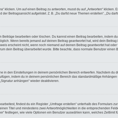
licken. Um auf einen Beitrag zu antworten, musst du auf „Antworten“ klicken. Es k
der Beitragsansicht aufgelistet. Z. B. „Du darfst neue Themen erstellen“, „Du darf
en Beiträge bearbeiten oder löschen. Du kannst einen Beitrag bearbeiten, indem du
möglich. Wenn bereits jemand auf deinen Beitrag geantwortet hat, wird dein Beitra
nweis erscheint nicht, wenn noch niemand auf deinen Beitrag geantwortet hat oder 
 warum dein Beitrag überarbeitet wurde. Bitte beachte, dass normale Benutzer einen
e in den Einstellungen in deinem persönlichen Bereich entwerfen. Nachdem du die 
nzufügen, indem du in deinem persönlichen Bereich das standardmäßige Anhängen d
 „Signatur anhängen“ wieder deaktivieren.
beitest, findest du ein Register „Umfrage erstellen“ unterhalb des Formulars zur 
t einen Titel und mindestens zwei Antwortmöglichkeiten in die entsprechenden Felde
r“ festlegen, wie viele Optionen ein Benutzer auswählen kann, welches Zeitlimit fü