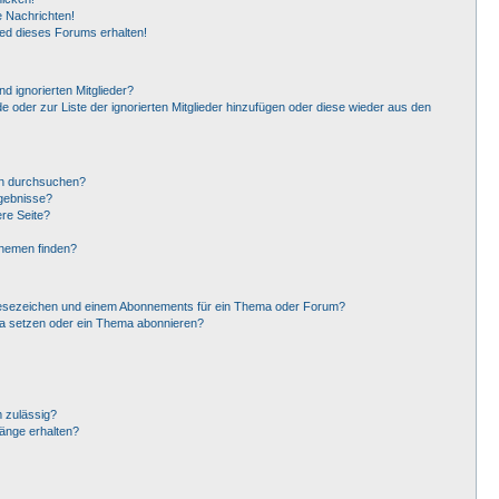
 Nachrichten!
ied dieses Forums erhalten!
d ignorierten Mitglieder?
de oder zur Liste der ignorierten Mitglieder hinzufügen oder diese wieder aus den
en durchsuchen?
rgebnisse?
re Seite?
Themen finden?
Lesezeichen und einem Abonnements für ein Thema oder Forum?
ma setzen oder ein Thema abonnieren?
 zulässig?
hänge erhalten?