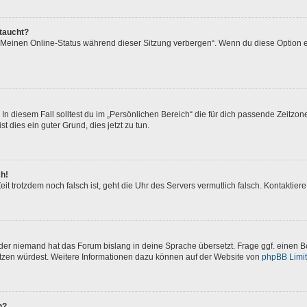
ftaucht?
 „Meinen Online-Status während dieser Sitzung verbergen“. Wenn du diese Option e
In diesem Fall solltest du im „Persönlichen Bereich“ die für dich passende Zeitzone 
t dies ein guter Grund, dies jetzt zu tun.
ch!
 Zeit trotzdem noch falsch ist, geht die Uhr des Servers vermutlich falsch. Kontakti
oder niemand hat das Forum bislang in deine Sprache übersetzt. Frage ggf. einen Bo
setzen würdest. Weitere Informationen dazu können auf der Website von
phpBB Limi
n?