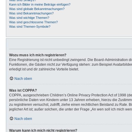
Was sind Smileys?
Kann ich Bilder in meine Beiträge einfügen?
Was sind globale Bekanntmachungen?
Was sind Bekanntmachungen?
Was sind wichtige Themen?
Was sind geschlossene Themen?
Was sind Themen-Symbole?
Wozu muss ich mich registrieren?
Eine Registrierung ist nicht unbedingt zwingend. Die Board-Administration dies
Funktionen, die Gästen nicht zur Verfügung stehen: zum Beispiel Avatarbilder
erledigt ist und dir zahlreiche Vorteile bietet.
Nach oben
Was ist COPPA?
COPPA, ausgeschrieben Children’s Online Privacy Protection Act of 1998 (de
persönliche Daten von Kindern unter 13 Jahren erheben, hierzu die Zustimmu
zu registrieren versuchst, zutrifft, ziehe einen rechtlichen Beistand zu Rat
jeglicher Art ist; außer solchen, die unter der Frage „An wen soll ich mich 
Nach oben
Warum kann ich mich nicht registrieren?