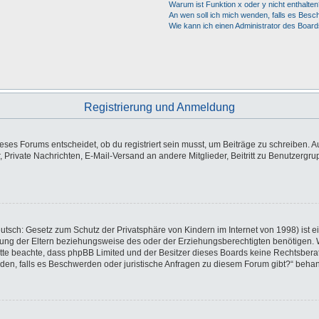
Warum ist Funktion x oder y nicht enthalten
An wen soll ich mich wenden, falls es Besc
Wie kann ich einen Administrator des Board
Registrierung und Anmeldung
es Forums entscheidet, ob du registriert sein musst, um Beiträge zu schreiben. Auf j
, Private Nachrichten, E-Mail-Versand an andere Mitglieder, Beitritt zu Benutzergr
utsch: Gesetz zum Schutz der Privatsphäre von Kindern im Internet von 1998) ist e
ng der Eltern beziehungsweise des oder der Erziehungsberechtigten benötigen. Wen
e. Bitte beachte, dass phpBB Limited und der Besitzer dieses Boards keine Rechtsbe
wenden, falls es Beschwerden oder juristische Anfragen zu diesem Forum gibt?“ beha