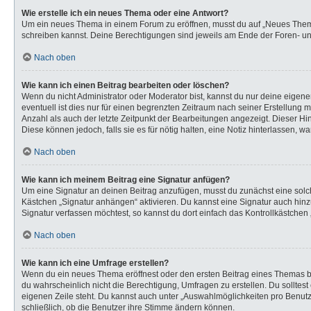
Wie erstelle ich ein neues Thema oder eine Antwort?
Um ein neues Thema in einem Forum zu eröffnen, musst du auf „Neues Thema“ k
schreiben kannst. Deine Berechtigungen sind jeweils am Ende der Foren- und 
Nach oben
Wie kann ich einen Beitrag bearbeiten oder löschen?
Wenn du nicht Administrator oder Moderator bist, kannst du nur deine eigen
eventuell ist dies nur für einen begrenzten Zeitraum nach seiner Erstellung 
Anzahl als auch der letzte Zeitpunkt der Bearbeitungen angezeigt. Dieser Hi
Diese können jedoch, falls sie es für nötig halten, eine Notiz hinterlassen,
Nach oben
Wie kann ich meinem Beitrag eine Signatur anfügen?
Um eine Signatur an deinen Beitrag anzufügen, musst du zunächst eine solch
Kästchen „Signatur anhängen“ aktivieren. Du kannst eine Signatur auch hi
Signatur verfassen möchtest, so kannst du dort einfach das Kontrollkästchen
Nach oben
Wie kann ich eine Umfrage erstellen?
Wenn du ein neues Thema eröffnest oder den ersten Beitrag eines Themas bear
du wahrscheinlich nicht die Berechtigung, Umfragen zu erstellen. Du solltes
eigenen Zeile steht. Du kannst auch unter „Auswahlmöglichkeiten pro Benutze
schließlich, ob die Benutzer ihre Stimme ändern können.