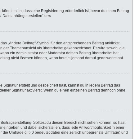
önnte sein, dass eine Registrierung erforderlich ist, bevor du einen Beitrag
st Dateianhänge erstellen“ usw.
 das „Ändere Beitrag“-Symbol für den entsprechenden Beitrag anklickst;
g in der Themenansicht als überarbeitet gekennzeichnet. Es wird sowohl die
wenn ein Administrator oder Moderator deinen Beitrag überarbeitet hat.
 Beitrag nicht löschen können, wenn bereits jemand darauf geantwortet hat.
Signatur erstellt und gespeichert hast, kannst du in jedem Beitrag das
einer Signatur aktivierst. Wenn du einen einzelnen Beitrag dennoch ohne
Beitragserstellung. Solltest du diesen Bereich nicht sehen können, so hast
r eingeben und dabei sicherstellen, dass jede Antwortmöglichkeit in einer
r die Umfrage gilt (0 bedeutet dabei eine zeitlich unbegrenzte Umfrage) und