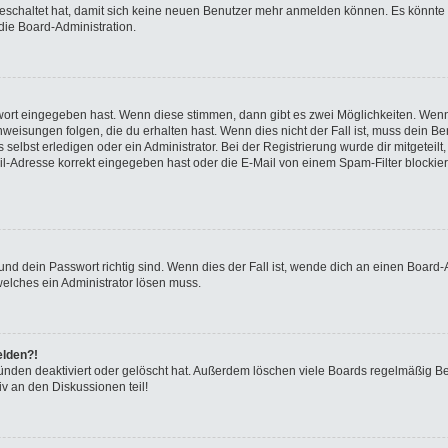
sgeschaltet hat, damit sich keine neuen Benutzer mehr anmelden können. Es könnte
die Board-Administration.
swort eingegeben hast. Wenn diese stimmen, dann gibt es zwei Möglichkeiten. We
eisungen folgen, die du erhalten hast. Wenn dies nicht der Fall ist, muss dein Ben
elbst erledigen oder ein Administrator. Bei der Registrierung wurde dir mitgeteilt, 
-Adresse korrekt eingegeben hast oder die E-Mail von einem Spam-Filter blockiert
nd dein Passwort richtig sind. Wenn dies der Fall ist, wende dich an einen Board-A
welches ein Administrator lösen muss.
elden?!
ünden deaktiviert oder gelöscht hat. Außerdem löschen viele Boards regelmäßig Ben
v an den Diskussionen teil!