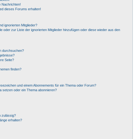
 Nachrichten!
ied dieses Forums erhalten!
d ignorierten Mitglieder?
de oder zur Liste der ignorierten Mitglieder hinzufügen oder diese wieder aus den
en durchsuchen?
rgebnisse?
re Seite?
Themen finden?
Lesezeichen und einem Abonnements für ein Thema oder Forum?
ma setzen oder ein Thema abonnieren?
 zulässig?
hänge erhalten?