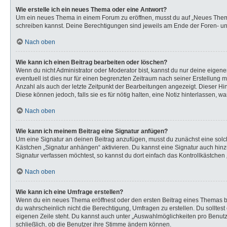
Wie erstelle ich ein neues Thema oder eine Antwort?
Um ein neues Thema in einem Forum zu eröffnen, musst du auf „Neues Thema“ k
schreiben kannst. Deine Berechtigungen sind jeweils am Ende der Foren- und 
Nach oben
Wie kann ich einen Beitrag bearbeiten oder löschen?
Wenn du nicht Administrator oder Moderator bist, kannst du nur deine eigen
eventuell ist dies nur für einen begrenzten Zeitraum nach seiner Erstellung 
Anzahl als auch der letzte Zeitpunkt der Bearbeitungen angezeigt. Dieser Hi
Diese können jedoch, falls sie es für nötig halten, eine Notiz hinterlassen,
Nach oben
Wie kann ich meinem Beitrag eine Signatur anfügen?
Um eine Signatur an deinen Beitrag anzufügen, musst du zunächst eine solch
Kästchen „Signatur anhängen“ aktivieren. Du kannst eine Signatur auch hi
Signatur verfassen möchtest, so kannst du dort einfach das Kontrollkästchen
Nach oben
Wie kann ich eine Umfrage erstellen?
Wenn du ein neues Thema eröffnest oder den ersten Beitrag eines Themas bear
du wahrscheinlich nicht die Berechtigung, Umfragen zu erstellen. Du solltes
eigenen Zeile steht. Du kannst auch unter „Auswahlmöglichkeiten pro Benutze
schließlich, ob die Benutzer ihre Stimme ändern können.