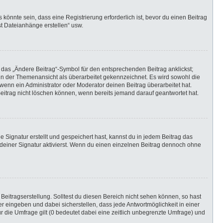
önnte sein, dass eine Registrierung erforderlich ist, bevor du einen Beitrag
st Dateianhänge erstellen“ usw.
 das „Ändere Beitrag“-Symbol für den entsprechenden Beitrag anklickst;
g in der Themenansicht als überarbeitet gekennzeichnet. Es wird sowohl die
wenn ein Administrator oder Moderator deinen Beitrag überarbeitet hat.
 Beitrag nicht löschen können, wenn bereits jemand darauf geantwortet hat.
Signatur erstellt und gespeichert hast, kannst du in jedem Beitrag das
einer Signatur aktivierst. Wenn du einen einzelnen Beitrag dennoch ohne
Beitragserstellung. Solltest du diesen Bereich nicht sehen können, so hast
r eingeben und dabei sicherstellen, dass jede Antwortmöglichkeit in einer
r die Umfrage gilt (0 bedeutet dabei eine zeitlich unbegrenzte Umfrage) und