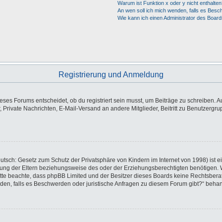
Warum ist Funktion x oder y nicht enthalten
An wen soll ich mich wenden, falls es Besc
Wie kann ich einen Administrator des Board
Registrierung und Anmeldung
es Forums entscheidet, ob du registriert sein musst, um Beiträge zu schreiben. Auf j
, Private Nachrichten, E-Mail-Versand an andere Mitglieder, Beitritt zu Benutzergr
utsch: Gesetz zum Schutz der Privatsphäre von Kindern im Internet von 1998) ist e
ng der Eltern beziehungsweise des oder der Erziehungsberechtigten benötigen. Wen
e. Bitte beachte, dass phpBB Limited und der Besitzer dieses Boards keine Rechtsbe
wenden, falls es Beschwerden oder juristische Anfragen zu diesem Forum gibt?“ beha