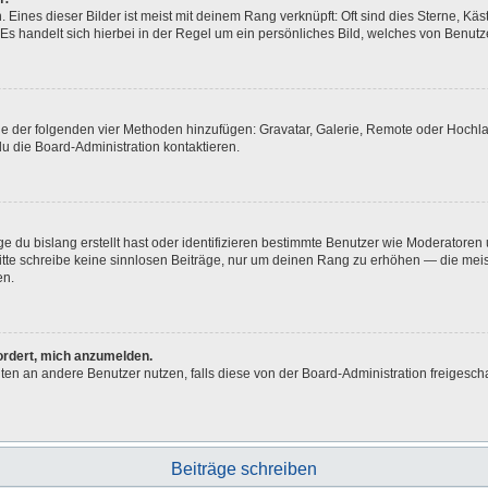
Eines dieser Bilder ist meist mit deinem Rang verknüpft: Oft sind dies Sterne, Kä
Es handelt sich hierbei in der Regel um ein persönliches Bild, welches von Benutze
eine der folgenden vier Methoden hinzufügen: Gravatar, Galerie, Remote oder Hoch
u die Board-Administration kontaktieren.
e du bislang erstellt hast oder identifizieren bestimmte Benutzer wie Moderatore
 Bitte schreibe keine sinnlosen Beiträge, nur um deinen Rang zu erhöhen — die me
en.
fordert, mich anzumelden.
ichten an andere Benutzer nutzen, falls diese von der Board-Administration freig
Beiträge schreiben