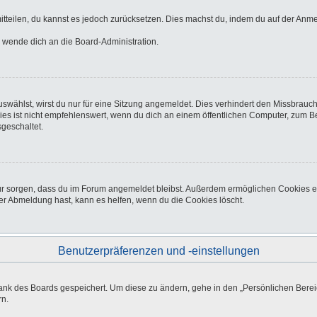
 mitteilen, du kannst es jedoch zurücksetzen. Dies machst du, indem du auf der Anm
o wende dich an die Board-Administration.
wählst, wirst du nur für eine Sitzung angemeldet. Dies verhindert den Missbrauc
ist nicht empfehlenswert, wenn du dich an einem öffentlichen Computer, zum Beisp
geschaltet.
afür sorgen, dass du im Forum angemeldet bleibst. Außerdem ermöglichen Cookies e
er Abmeldung hast, kann es helfen, wenn du die Cookies löscht.
Benutzerpräferenzen und -einstellungen
bank des Boards gespeichert. Um diese zu ändern, gehe in den „Persönlichen Bereic
rn.