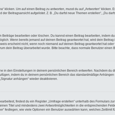
licken. Um auf einen Beitrag zu antworten, musst du auf „Antworten“ klicken. Es k
der Beitragsansicht aufgelistet. Z. B. „Du darfst neue Themen erstellen“, „Du darf
en Beiträge bearbeiten oder löschen. Du kannst einen Beitrag bearbeiten, indem du
möglich. Wenn bereits jemand auf deinen Beitrag geantwortet hat, wird dein Beitra
nweis erscheint nicht, wenn noch niemand auf deinen Beitrag geantwortet hat oder 
 warum dein Beitrag überarbeitet wurde. Bitte beachte, dass normale Benutzer einen
e in den Einstellungen in deinem persönlichen Bereich entwerfen. Nachdem du die 
nzufügen, indem du in deinem persönlichen Bereich das standardmäßige Anhängen d
 „Signatur anhängen“ wieder deaktivieren.
beitest, findest du ein Register „Umfrage erstellen“ unterhalb des Formulars zur 
t einen Titel und mindestens zwei Antwortmöglichkeiten in die entsprechenden Felde
r“ festlegen, wie viele Optionen ein Benutzer auswählen kann, welches Zeitlimit fü