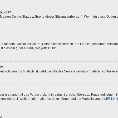
ftaucht?
 „Meinen Online-Status während dieser Sitzung verbergen“. Wenn du diese Option e
In diesem Fall solltest du im „Persönlichen Bereich“ die für dich passende Zeitzone 
t dies ein guter Grund, dies jetzt zu tun.
ch!
 Zeit trotzdem noch falsch ist, geht die Uhr des Servers vermutlich falsch. Kontakti
oder niemand hat das Forum bislang in deine Sprache übersetzt. Frage ggf. einen Bo
setzen würdest. Weitere Informationen dazu können auf der Website von
phpBB Limi
n?