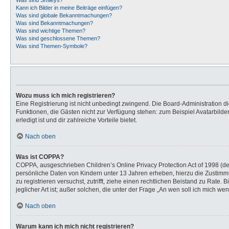
Was sind Smileys?
Kann ich Bilder in meine Beiträge einfügen?
Was sind globale Bekanntmachungen?
Was sind Bekanntmachungen?
Was sind wichtige Themen?
Was sind geschlossene Themen?
Was sind Themen-Symbole?
Wozu muss ich mich registrieren?
Eine Registrierung ist nicht unbedingt zwingend. Die Board-Administration dies
Funktionen, die Gästen nicht zur Verfügung stehen: zum Beispiel Avatarbilder
erledigt ist und dir zahlreiche Vorteile bietet.
Nach oben
Was ist COPPA?
COPPA, ausgeschrieben Children’s Online Privacy Protection Act of 1998 (de
persönliche Daten von Kindern unter 13 Jahren erheben, hierzu die Zustimmu
zu registrieren versuchst, zutrifft, ziehe einen rechtlichen Beistand zu Rat
jeglicher Art ist; außer solchen, die unter der Frage „An wen soll ich mich 
Nach oben
Warum kann ich mich nicht registrieren?