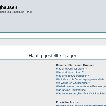
ghausen
hausen und Umgebung Forum
Häufig gestellte Fragen
Benutzer-Stufen und Gruppen
Was sind Administratoren?
Was sind Moderatoren?
Was sind Benutzergruppen?
Wo finde ich die Benutzergruppen und wie tr
Wie werde ich Gruppenleiter?
Weshalb werden verschiedene Benutzergrup
Was ist eine Hauptgruppe?
Was bedeutet der „Das Team“-Link auf der 
Private Nachrichten
Ich kann keine Privaten Nachrichten versc