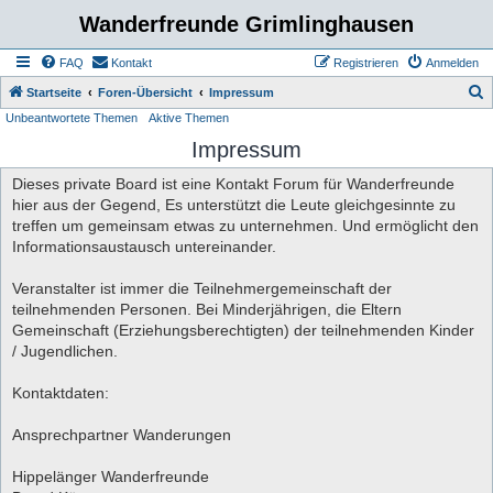
Wanderfreunde Grimlinghausen
FAQ
Kontakt
Registrieren
Anmelden
S
Startseite
Foren-Übersicht
Impressum
Unbeantwortete Themen
Aktive Themen
u
Impressum
c
h
Dieses private Board ist eine Kontakt Forum für Wanderfreunde
e
hier aus der Gegend, Es unterstützt die Leute gleichgesinnte zu
treffen um gemeinsam etwas zu unternehmen. Und ermöglicht den
Informationsaustausch untereinander.
Veranstalter ist immer die Teilnehmergemeinschaft der
teilnehmenden Personen. Bei Minderjährigen, die Eltern
Gemeinschaft (Erziehungsberechtigten) der teilnehmenden Kinder
/ Jugendlichen.
Kontaktdaten:
Ansprechpartner Wanderungen
Hippelänger Wanderfreunde